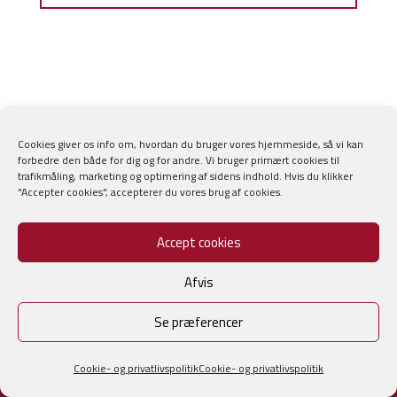
Cookies giver os info om, hvordan du bruger vores hjemmeside, så vi kan
forbedre den både for dig og for andre. Vi bruger primært cookies til
trafikmåling, marketing og optimering af sidens indhold. Hvis du klikker
"Accepter cookies", accepterer du vores brug af cookies.
Accept cookies
Afvis
DIGITAL KUNDEBOKS
Se præferencer
Få din egen digitale
Cookie- og privatlivspolitik
Cookie- og privatlivspolitik