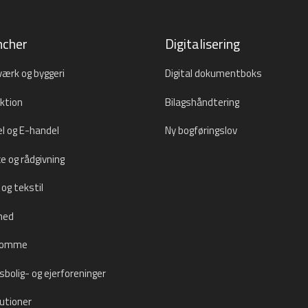
ncher
Digitalisering
ærk og byggeri
Digital dokumentboks
ktion
Bilagshåndtering
l og E-handel
Ny bogføringslov
ce og rådgivning
og tekstil
hed
domme
sbolig- og ejerforeninger
tutioner