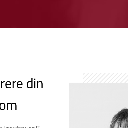
rere din
dom
g, knowhow og IT-