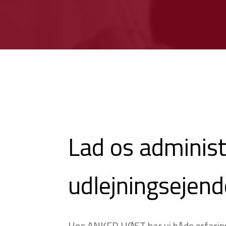
Lad os administ
udlejningsejen
Hos ANKER HØST har vi både erfarin