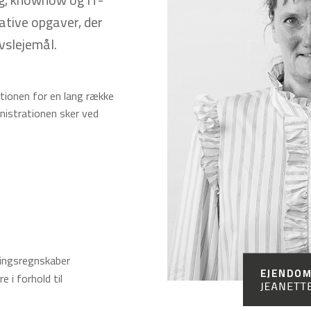
ative opgaver, der
rvslejemål.
tionen for en lang række
inistrationen sker ved
lingsregnskaber
e i forhold til