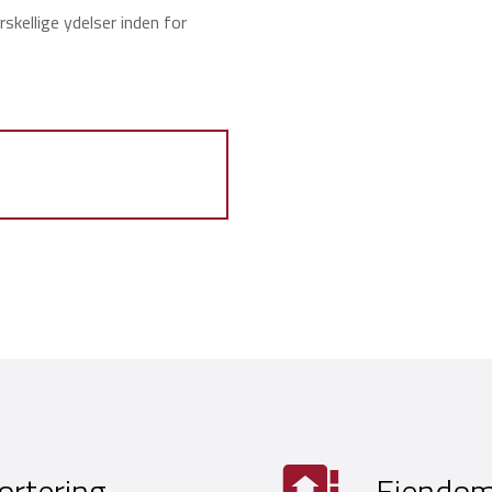
kellige ydelser inden for
ortering
Ejendom