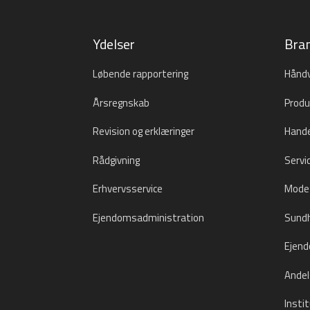
Ydelser
Bra
Løbende rapportering
Håndv
Årsregnskab
Produ
Revision og erklæringer
Hande
Rådgivning
Servi
Erhvervsservice
Mode 
Ejendomsadministration
Sund
Ejen
Andel
Insti