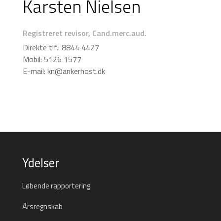
Karsten Nielsen
Registreret revisor, Cand.merc.aud.
Direkte tlf.: 8844 4427
Mobil: 5126 1577
E-mail:
kn@ankerhost.dk
Ydelser
Løbende rapportering
Årsregnskab