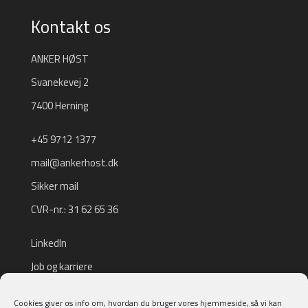
Kontakt os
ANKER HØST
Svanekevej 2
7400 Herning
+45 9712 1377
mail@ankerhost.dk
Sikker mail
CVR-nr.: 31 62 65 36
LinkedIn
Job og karriere
Tilmeld nyhedsbrev
Cookies giver os info om, hvordan du bruger vores hjemmeside, så vi kan