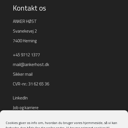
Kontakt os
ANKER HØST
Svanekevej 2
7400 Herning
+45 9712 1377
mail@ankerhost.dk
Sikker mail
CVR-nr.: 31 62 65 36
LinkedIn
Job og karriere
Tilmeld nyhedsbrev
Cookies giver os info om, hvordan du bruger vores hjemmeside, så vi kan
forbedre den både for dig og for andre. Vi bruger primært cookies til